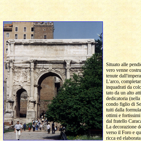
  Situato alle pend
  vero venne costrui
  tenute dall'imperat
  L'arco, completam
  inquadrati da col
  tato da un alto at
  dedicatoria (nella 
  condo figlio di Se
  tuiti dalla formul
  ottimi e fortissim
  dal fratello Caraca
  La decorazione del
  verso il Foro e q
  ricca ed elaborata