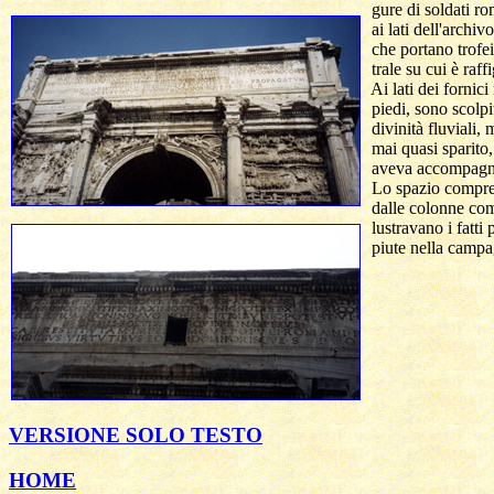
  gure di soldati ro
  ai lati dell'archiv
  che portano trofei
  trale su cui è raff
  Ai lati dei fornic
  piedi, sono scolp
  divinità fluviali,
  mai quasi sparito,
  aveva accompagna
  Lo spazio compreso
  dalle colonne com
  lustravano i fatti
  piute nella campa
VERSIONE SOLO TESTO
HOME