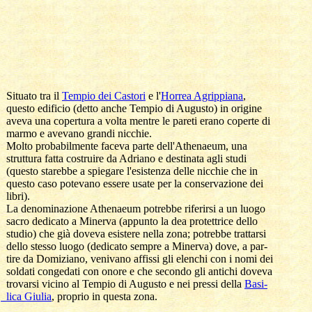
  Situato tra il 
Tempio dei Castori
 e l'
Horrea Agrippiana
, 

  questo edificio (detto anche Tempio di Augusto) in origine

  aveva una copertura a volta mentre le pareti erano coperte di

  marmo e avevano grandi nicchie. 

  Molto probabilmente faceva parte dell'Athenaeum, una 

  struttura fatta costruire da Adriano e destinata agli studi 

  (questo starebbe a spiegare l'esistenza delle nicchie che in 

  questo caso potevano essere usate per la conservazione dei

  libri).

  La denominazione Athenaeum potrebbe riferirsi a un luogo 

  sacro dedicato a Minerva (appunto la dea protettrice dello 

  studio) che già doveva esistere nella zona; potrebbe trattarsi

  dello stesso luogo (dedicato sempre a Minerva) dove, a par-

  tire da Domiziano, venivano affissi gli elenchi con i nomi dei

  soldati congedati con onore e che secondo gli antichi doveva 

  trovarsi vicino al Tempio di Augusto e nei pressi della 
Basi-

  lica Giulia
, proprio in questa zona.