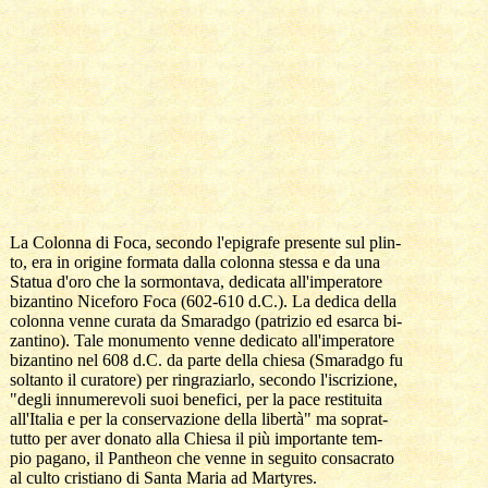
  La Colonna di Foca, secondo l'epigrafe presente sul plin-

  to, era in origine formata dalla colonna stessa e da una 

  Statua d'oro che la sormontava, dedicata all'imperatore 

  bizantino Niceforo Foca (602-610 d.C.). La dedica della 

  colonna venne curata da Smaradgo (patrizio ed esarca bi-

  zantino). Tale monumento venne dedicato all'imperatore 

  bizantino nel 608 d.C. da parte della chiesa (Smaradgo fu

  soltanto il curatore) per ringraziarlo, secondo l'iscrizione,

  "degli innumerevoli suoi benefici, per la pace restituita 

  all'Italia e per la conservazione della libertà" ma soprat-

  tutto per aver donato alla Chiesa il più importante tem-

  pio pagano, il Pantheon che venne in seguito consacrato

  al culto cristiano di Santa Maria ad Martyres.
