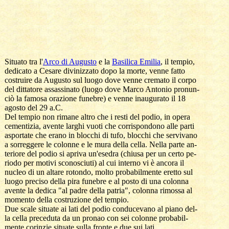
  Situato tra l'
Arco di Augusto
 e la 
Basilica Emilia
, il tempio, 

  dedicato a Cesare divinizzato dopo la morte, venne fatto 

  costruire da Augusto sul luogo dove venne cremato il corpo

  del dittatore assassinato (luogo dove Marco Antonio pronun-

  ciò la famosa orazione funebre) e venne inaugurato il 18 

  agosto del 29 a.C.

  Del tempio non rimane altro che i resti del podio, in opera 

  cementizia, avente larghi vuoti che corrispondono alle parti 

  asportate che erano in blocchi di tufo, blocchi che servivano

  a sorreggere le colonne e le mura della cella. Nella parte an-

  teriore del podio si apriva un'esedra (chiusa per un certo pe-

  riodo per motivi sconosciuti) al cui interno vi è ancora il 

  nucleo di un altare rotondo, molto probabilmente eretto sul 

  luogo preciso della pira funebre e al posto di una colonna 

  avente la dedica "al padre della patria", colonna rimossa al 

  momento della costruzione del tempio.

  Due scale situate ai lati del podio conducevano al piano del-

  la cella preceduta da un pronao con sei colonne probabil-

  mente corinzie situate sulla fronte e due sui lati.
