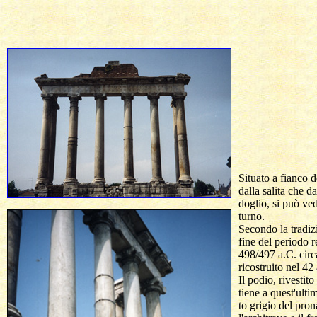
  Situato a fianco d
  dalla salita che 
  doglio, si può ve
  turno.

  Secondo la tradiz
  fine del periodo 
  498/497 a.C. circa
  ricostruito nel 42 
  Il podio, rivestit
  tiene a quest'ulti
  to grigio del pro