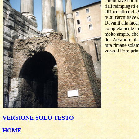
  l'architrave e il 
  riali reimpiegati
  all'incendio del 2
  te sull'architrave).

  Davanti alla facc
  completamente dis
  molto ampio, che
  dell'Aerarium, il 
  tura rimane solame
  verso il Foro pri
VERSIONE SOLO TESTO
HOME