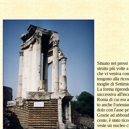
  Situato nei pressi 
  struito più volte 
  che vi veniva cons
  tengono alla rico
  moglie di Settimi
  La forma riprende
  successiva all'inc
  Roma di cui era 
  to anche l'orient
  dolo con l'asse pr
  Grazie ad abbonda
  cente, è stato rico
  veste un nucleo c