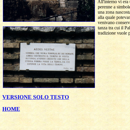
  All'interno vi er
  perenne a simbole
  una zona nascosta
  alla quale poteva
  venivano conserva
  tanza tra cui il P
  tradizione vuole 
VERSIONE SOLO TESTO
HOME