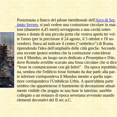
Posizionata a fianco del pilone meridionale dell'
Arco di Set-

  timio Severo
, si può vedere una costruzione circolare in mat-

  toni (diametro 4,45 metri) sovrapposta a una cavità sotter-

  ranea e dotata di una piccola porta che veniva aperta tre vol-

  te l'anno (per la precisione il 24 agosto, il 5 ottobre e l'8 no-

  vembre). Stava ad indicare il centro ("ombelico") di Roma, 

  riprendendo l'idea dell'omphal
ó
s delle città greche. Secondo

  una recente ipotesi sembra che la costruzione coincidesse 

  con il Mundus, un luogo sacro dedicato a Proserpina e Dite,

  dove Romolo avrebbe scavato una fossa circolare che si dice

  "fosse in comunicazione con gli Inferi".  Da epoca repubblica
  na, sembra che l'edificio fosse formato da due parti: alla par-

  te inferiore corrispondeva il Mundus mentre a quella supe-

  riore corrispondeva l'Umbilicus Urbis. A quest'ultima parte 

  sembra che appartenesse il frammento di decorazione attual-

  mente visibile che poggia su una base in laterizio; sarebbe 

  collegato a un restauro di epoca severiana avvenuto usando

  elementi decorativi del II sec a.C.