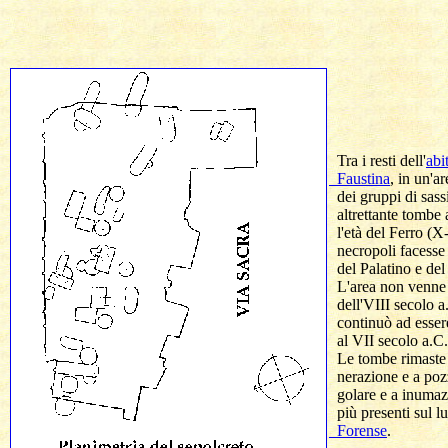
  Tra i resti dell'
abi
  Faustina
, in un'a
  dei gruppi di sass
  altrettante tombe
  l'età del Ferro (X
  necropoli facesse 
  del Palatino e de
  L'area non venne 
  dell'VIII secolo a
  continuò ad essere
  al VII secolo a.
  Le tombe rimaste 
  nerazione e a pozz
  golare e a inumaz
  più presenti sul l
  Forense